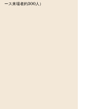
ース来場者約
300人
）