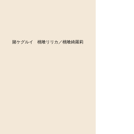
賭ケグルイ　桃喰リリカ／桃喰綺羅莉