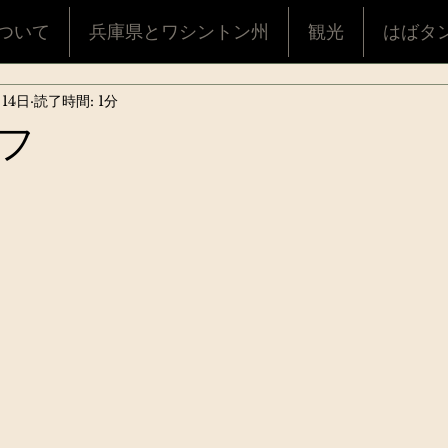
ついて
兵庫県とワシントン州
観光
はばタ
月14日
読了時間: 1分
フ